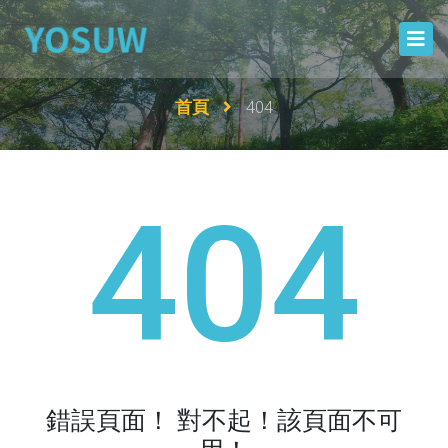
首頁
404
404
錯誤頁面！
對不起！該頁面不可