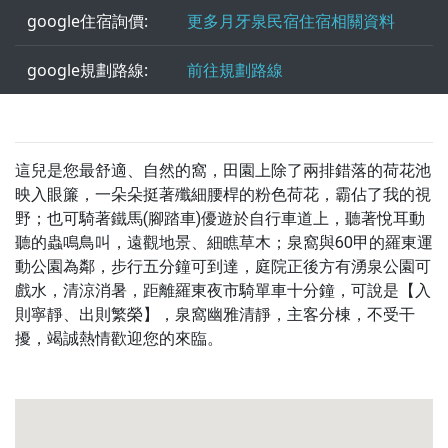
google住宿詢價:
更多月牙泉民宿住宿相關資料
google規劃路線:
前往規劃路線
這兒是您最舒適、自然的窩，田園上除了兩排錯落的荷花池
映入眼簾，一朵朵挺著殲細腰桿的粉色荷花，霸佔了我的視
野；也可騎著鐵馬(腳踏車)優遊於自行車道上，聽著悅耳動
聽的蟲鳴鳥叫，遠觀地景、細瞧草木；泉窩與60甲的羅東運
動公園為鄰，步行五分鐘可到達，庭院正後方有湧泉公園可
戲水，清涼消暑，距離羅東夜市騎單車十分鐘，可說是【入
則寧靜、出則繁榮】，泉窩幽雅清靜，主客分棟，不受干
擾，竭誠熱情歡迎您的來臨。