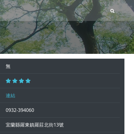
無
連結
0932-394060
宜蘭縣羅東鎮羅莊北街13號