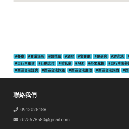
#餐廳
#會議場所
#咖啡廳
#酒吧
#宴會廳
#健身房
#游泳池
#自行車租借
#行動支付
#哺乳室
#AED
#外幣兌換
#自行車友善
#西區合法訂房
#西區合法旅遊
#西區合法度假
#西區合法旅宿
#
聯絡我們
0913028188
rb25678580@gmail.com