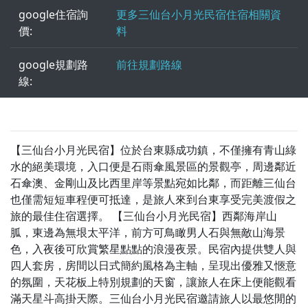
google住宿詢
更多三仙台小月光民宿住宿相關資
價:
料
google規劃路
前往規劃路線
線:
【三仙台小月光民宿】位於台東縣成功鎮，不僅擁有青山綠
水的絕美環境，入口便是石雨傘風景區的景觀亭，周邊鄰近
石傘澳、金剛山及比西里岸等景點宛如比鄰，而距離三仙台
也僅需短短車程便可抵達，是旅人來到台東享受完美渡假之
旅的最佳住宿選擇。 【三仙台小月光民宿】西鄰海岸山
胍，東邊為無垠太平洋，前方可鳥瞰男人石與無敵山海景
色，入夜後可欣賞繁星點點的浪漫夜景。民宿內提供雙人與
四人套房，房間以日式簡約風格為主軸，呈現出優雅又愜意
的氛圍，天花板上特別規劃的天窗，讓旅人在床上便能觀看
滿天星斗高掛天際。三仙台小月光民宿邀請旅人以最悠閒的