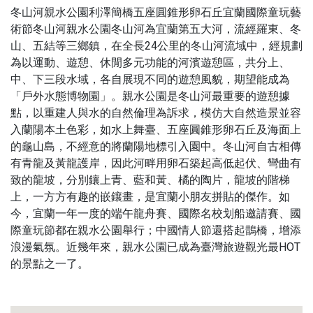
冬山河親水公園利澤簡橋五座圓錐形卵石丘宜蘭國際童玩藝
術節冬山河親水公園冬山河為宜蘭第五大河，流經羅東、冬
山、五結等三鄉鎮，在全長24公里的冬山河流域中，經規劃
為以運動、遊憩、休閒多元功能的河濱遊憩區，共分上、
中、下三段水域，各自展現不同的遊憩風貌，期望能成為
「戶外水態博物園」。親水公園是冬山河最重要的遊憩據
點，以重建人與水的自然倫理為訴求，模仿大自然造景並容
入蘭陽本土色彩，如水上舞臺、五座圓錐形卵石丘及海面上
的龜山島，不經意的將蘭陽地標引入園中。冬山河自古相傳
有青龍及黃龍護岸，因此河畔用卵石築起高低起伏、彎曲有
致的龍坡，分別鑲上青、藍和黃、橘的陶片，龍坡的階梯
上，一方方有趣的嵌鑲畫，是宜蘭小朋友拼貼的傑作。如
今，宜蘭一年一度的端午龍舟賽、國際名校划船邀請賽、國
際童玩節都在親水公園舉行；中國情人節還搭起鵲橋，增添
浪漫氣氛。近幾年來，親水公園已成為臺灣旅遊觀光最HOT
的景點之一了。