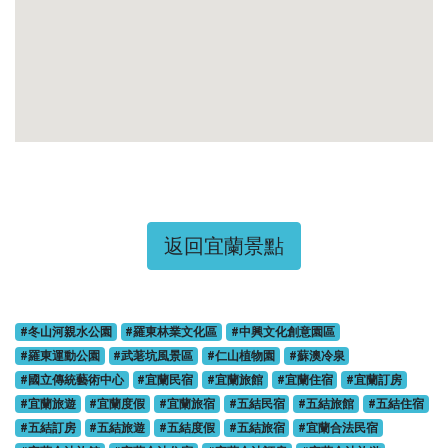
返回宜蘭景點
#冬山河親水公園
#羅東林業文化區
#中興文化創意園區
#羅東運動公園
#武荖坑風景區
#仁山植物園
#蘇澳冷泉
#國立傳統藝術中心
#宜蘭民宿
#宜蘭旅館
#宜蘭住宿
#宜蘭訂房
#宜蘭旅遊
#宜蘭度假
#宜蘭旅宿
#五結民宿
#五結旅館
#五結住宿
#五結訂房
#五結旅遊
#五結度假
#五結旅宿
#宜蘭合法民宿