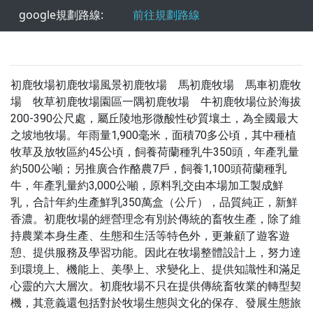
google規劃路線:
前往規劃路線
初鹿牧場初鹿牧場風景初鹿牧場 馬初鹿牧場 馬車初鹿牧
場 牧草初鹿牧場園區一隅初鹿牧場 牛初鹿牧場位於海拔
200-390公尺處，屬丘陵地形微酸性砂質壤土，為全國最大
之坡地牧場。年雨量1,900毫米，面積70多公頃，其中種植
牧草及放牧區約45公頃，飼養荷蘭種乳牛350頭，年產乳量
約500公噸；另推廣合作酪農7戶，飼養1,100頭荷蘭種乳
牛，年產乳量約3,000公噸，原料乳交由本場加工製成鮮
乳，合計年約生產鮮乳350萬盒（公斤），品質純正，新鮮
香濃。初鹿牧場的經營理念有別於傳統的畜牧生產，除了維
持農業本身生產、生態和生活等特色外，更兼顧了遊客遊
憩、提供服務及學習功能。因此在牧場整體設計上，努力達
到環境上、機能上、美學上、求變化上、提供知識性和滿足
心靈的六大層次。初鹿牧場不只在提供傳統畜牧業的轉型契
機，其意義還包括對於牧場生態與文化的保存、發展生態旅