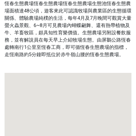
恆春生態農場恆春生態農場恆春生態農場生態池恆春生態農
場面積達48公頃，遊客來此可認識牧場與農業區的生態循環
關係、體驗農場純樸的生活，每年4月及7月晚間可觀賞大量
螢火蟲景觀、6~8月可見農場內蝴蝶翩舞、還有熱帶植物及
牛、羊畜牧區，頗具知性育樂價值。生態農場另附設餐飲服
務，並有解說員在每天早上介紹牧場生態。由屏鵝公路恆春
處轉南行1公里至恆春工商，即可循恆春生態農場的指標，
走恆南路約5分鐘即抵位於赤牛嶺山腰的恆春生態農場。