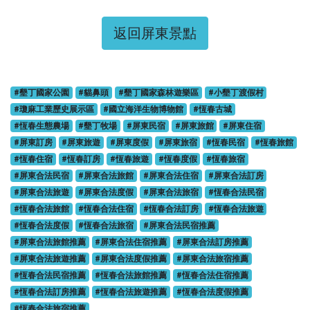
返回屏東景點
#墾丁國家公園
#貓鼻頭
#墾丁國家森林遊樂區
#小墾丁渡假村
#瓊麻工業歷史展示區
#國立海洋生物博物館
#恆春古城
#恆春生態農場
#墾丁牧場
#屏東民宿
#屏東旅館
#屏東住宿
#屏東訂房
#屏東旅遊
#屏東度假
#屏東旅宿
#恆春民宿
#恆春旅館
#恆春住宿
#恆春訂房
#恆春旅遊
#恆春度假
#恆春旅宿
#屏東合法民宿
#屏東合法旅館
#屏東合法住宿
#屏東合法訂房
#屏東合法旅遊
#屏東合法度假
#屏東合法旅宿
#恆春合法民宿
#恆春合法旅館
#恆春合法住宿
#恆春合法訂房
#恆春合法旅遊
#恆春合法度假
#恆春合法旅宿
#屏東合法民宿推薦
#屏東合法旅館推薦
#屏東合法住宿推薦
#屏東合法訂房推薦
#屏東合法旅遊推薦
#屏東合法度假推薦
#屏東合法旅宿推薦
#恆春合法民宿推薦
#恆春合法旅館推薦
#恆春合法住宿推薦
#恆春合法訂房推薦
#恆春合法旅遊推薦
#恆春合法度假推薦
#恆春合法旅宿推薦