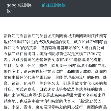
google規劃路
前往規劃路線
線:
新堀江商圈新堀江商圈新堀江商圈新堀江商圈新堀江商圈有
鑑於“舊堀江”以往的成功及面臨的衰退，就在民國77年間“新
堀江商圈”的拓荒者，選擇鄰近港都最熱鬧的大統百貨公司
五福二路仁智街口，奧斯卡院線前也就是文橫二路167巷
內，以跳脫傳統的經營來改良原有"堀江"購物環境的構想。
年輕、新潮、休閒、購物、飲食集一身的“新堀江商圈”立地
條件突出，迅速吸收其他業者進駐，商圈擴大成型。商圈內
業種由最休閒代表的電影院、最能展現新潮流行的服飾、珠
寶、鐘錶、化妝品、美容等名店、到最具飲食文化代表的咖
啡店、美式速食店、日式速食店等餐飲及各式各樣的攤商，
幾年來“新堀江商圈”蔚發展成為南臺灣最大最著名的舶來品
銷售地，也成為南臺灣流行時髦的代言人，“新堀江”與巴
黎、米蘭、香港、東京展現零時差的同步流行，商圈內商品