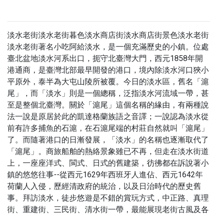
淡水老街淡水老街暮色淡水商店街淡水商店街景色淡水老街
淡水老街著名小吃阿給淡水，是一個充滿歷史的小鎮。位處
臺北盆地淡水河系出口，扼守北臺灣大門，西元1858年開
港通商，是臺灣北部最早開發的港口，境內除淡水河口狹小
平原外，泰半為大屯山陵所被覆。今日的淡水區，舊名「滬
尾」，而「淡水」則是一個總稱，泛指淡水河流域一帶，甚
至是整個北臺灣。關於「滬尾」這個名稱的緣由，有兩種說
法一說是原居於此的凱達格蘭族語之音譯；一說認為淡水從
前有許多捕魚的石滬，在石滬尾端的村莊自然就叫「滬尾」
了。而隨著港口的日漸發展，「淡水」的名稱也逐漸取代了
「滬尾」。商旅船舶的熱絡景象雖已不再，但走在淡水街道
上，一座座洋式、閩式、日式的舊建築，彷彿都在訴說著小
鎮的悠悠往事--從西元1629年西班牙人進佔、西元1642年
荷蘭人入侵，歷經清政府的統治，以及日治時代的歷史舊
事。拜訪淡水，徒步悠遊是不錯的賞玩方式，中正路、真理
街、重建街、三民街、清水街一帶，最能展現老街古風及各