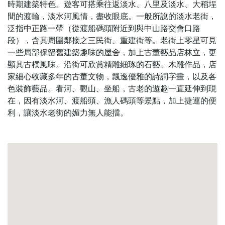
時期建築特色。遊客可搭乘往返淡水、八里及淡水、大稻埕
間的渡輪，淡水河風情，盡收眼底。一般所說的淡水老街，
泛指中正路一帶（從渡船碼頭附近到與中山路交會口路
段），含其周圍鄰接之三民街、重建街等。老街上零星可見
一些局部保留舊建築趣味的屋舍，加上古董藝品店林立，更
顯其古樸風味。沿街可欣賞精雕細琢的石藝、木雕作品，店
家細心收藏多年的古董文物，飄逸優雅的詩詞字畫，以及各
色裝飾藝品。看河、觀山、坐船，古老的遊趣一直延伸到現
在，因有淡水河、渡船頭、漁人碼頭等景點，加上捷運的便
利，讓淡水老街的媚力無人能擋。