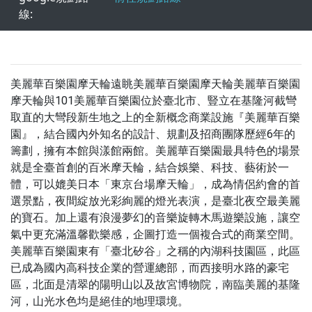
線:
美麗華百樂園摩天輪遠眺美麗華百樂園摩天輪美麗華百樂園
摩天輪與101美麗華百樂園位於臺北市、豎立在基隆河截彎
取直的大彎段新生地之上的全新概念商業設施『美麗華百樂
園』，結合國內外知名的設計、規劃及招商團隊歷經6年的
籌劃，擁有本館與漾館兩館。美麗華百樂園最具特色的場景
就是全臺首創的百米摩天輪，結合娛樂、科技、藝術於一
體，可以媲美日本「東京台場摩天輪」，成為情侶約會的首
選景點，夜間綻放光彩絢麗的燈光表演，是臺北夜空最美麗
的寶石。加上還有浪漫夢幻的音樂旋轉木馬遊樂設施，讓空
氣中更充滿溫馨歡樂感，企圖打造一個複合式的商業空間。
美麗華百樂園東有「臺北矽谷」之稱的內湖科技園區，此區
已成為國內高科技企業的營運總部，而西接明水路的豪宅
區，北面是清翠的陽明山以及故宮博物院，南臨美麗的基隆
河，山光水色均是絕佳的地理環境。