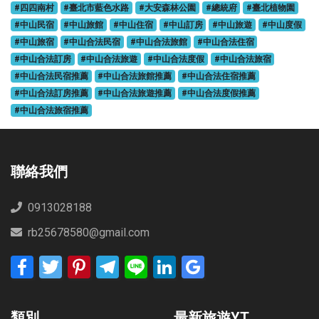
#四四南村
#臺北市藍色水路
#大安森林公園
#總統府
#臺北植物園
#中山民宿
#中山旅館
#中山住宿
#中山訂房
#中山旅遊
#中山度假
#中山旅宿
#中山合法民宿
#中山合法旅館
#中山合法住宿
#中山合法訂房
#中山合法旅遊
#中山合法度假
#中山合法旅宿
#中山合法民宿推薦
#中山合法旅館推薦
#中山合法住宿推薦
#中山合法訂房推薦
#中山合法旅遊推薦
#中山合法度假推薦
#中山合法旅宿推薦
聯絡我們
0913028188
rb25678580@gmail.com
Facebook
Twitter
Pinterest
Telegram
Line
LinkedIn
Google
Bookmarks
類別
最新旅遊YT