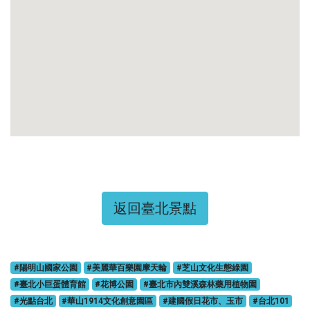
返回臺北景點
#陽明山國家公園
#美麗華百樂園摩天輪
#芝山文化生態綠園
#臺北小巨蛋體育館
#花博公園
#臺北市內雙溪森林藥用植物園
#光點台北
#華山1914文化創意園區
#建國假日花市、玉市
#台北101