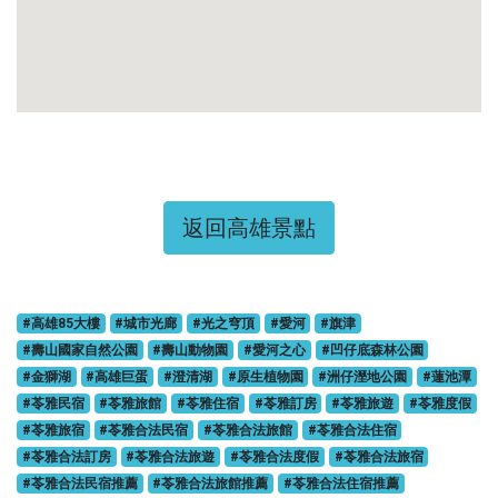
返回高雄景點
#高雄85大樓
#城市光廊
#光之穹頂
#愛河
#旗津
#壽山國家自然公園
#壽山動物園
#愛河之心
#凹仔底森林公園
#金獅湖
#高雄巨蛋
#澄清湖
#原生植物園
#洲仔溼地公園
#蓮池潭
#苓雅民宿
#苓雅旅館
#苓雅住宿
#苓雅訂房
#苓雅旅遊
#苓雅度假
#苓雅旅宿
#苓雅合法民宿
#苓雅合法旅館
#苓雅合法住宿
#苓雅合法訂房
#苓雅合法旅遊
#苓雅合法度假
#苓雅合法旅宿
#苓雅合法民宿推薦
#苓雅合法旅館推薦
#苓雅合法住宿推薦