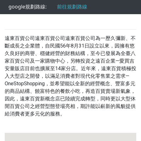
google規劃路線:
前往規劃路線
遠東百貨公司遠東百貨公司遠東百貨公司為一歷久彌新、不
斷成長之企業體，自民國56年8月31日設立以來，因擁有悠
久良好的商譽、穩健經營的財務結構，至今已發展為全臺八
家百貨公司及一家購物中心，另轉投資之遠百企業—愛買吉
安量販店目前也擴展至14家分店。近年來，遠東百貨積極投
入大型店之開發，以滿足消費者對現代化零售業之需求—
OneStopShopping，並希望能以全新的經營概念、豐富多元
的商品結構、饒富特色的餐飲小吃，再造百貨賣場新氣象，
因此，遠東百貨新概念店已陸續完成轉型，同時更以大型休
閒百貨公司之經營型態登場亮相，期許能以嶄新的風貌提供
給消費者更多元化的服務。