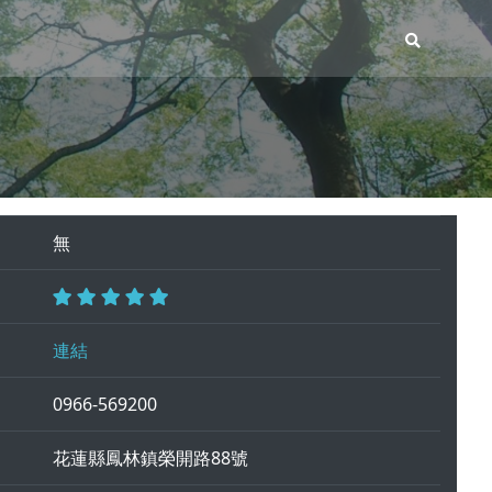
無
連結
0966-569200
花蓮縣鳳林鎮榮開路88號