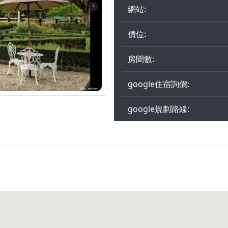
網站:
價位:
房間數:
google住宿詢價:
google規劃路線: