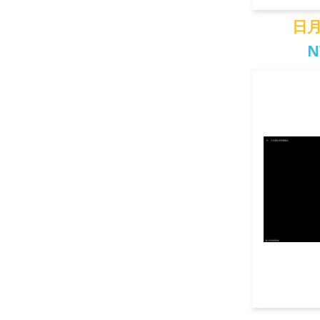
日
N
日月