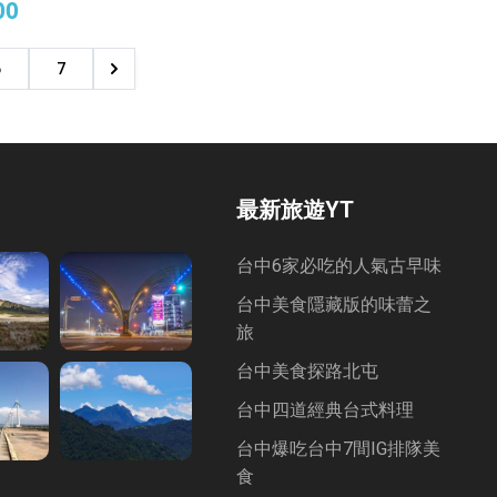
00
店
6
7
最新旅遊YT
台中6家必吃的人氣古早味
台中美食隱藏版的味蕾之
旅
台中美食探路北屯
台中四道經典台式料理
台中爆吃台中7間IG排隊美
食