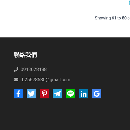
Showing
61
to
80
o
聯絡我們
0913028188
rb25678580@gmail.com
Facebook
Twitter
Pinterest
Telegram
Line
LinkedIn
Google
Bookmarks