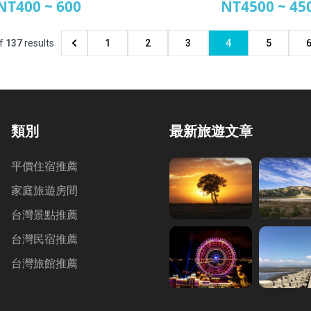
NT400 ~ 600
NT4500 ~ 45
經濟旅社
瑞居渡假飯
f
137
results
1
2
3
4
5
類別
最新旅遊文章
平價住宿推薦
家庭旅遊房間
台灣景點推薦
台灣民宿推薦
台灣旅館推薦