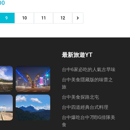
00
9
10
11
12
最新旅遊YT
台中6家必吃的人氣古早味
台中美食隱藏版的味蕾之
旅
台中美食探路北屯
台中四道經典台式料理
台中爆吃台中7間IG排隊美
食