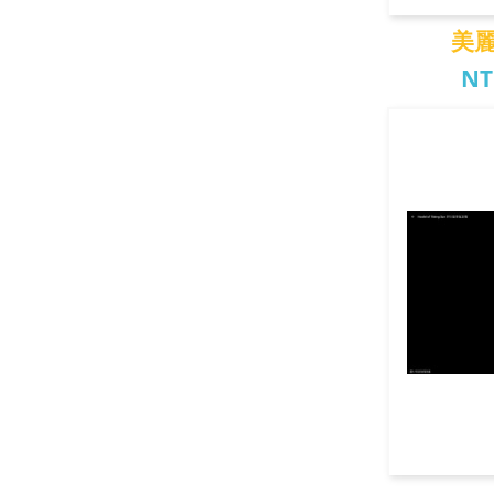
美
NT
美麗