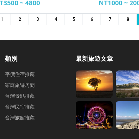
T3500 ~ 4800
NT1000 ~ 20
榕汽車旅館
印象旅社
1
2
3
4
5
6
7
8
類別
最新旅遊文章
平價住宿推薦
家庭旅遊房間
台灣景點推薦
台灣民宿推薦
台灣旅館推薦