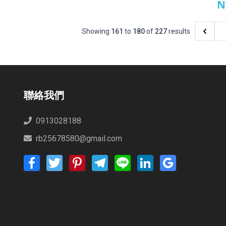
N
悅
Showing
161
to
180
of
227
results
聯絡我們
0913028188
rb25678580@gmail.com
Facebook
Twitter
Pinterest
Telegram
Line
LinkedIn
Google
Bookmarks