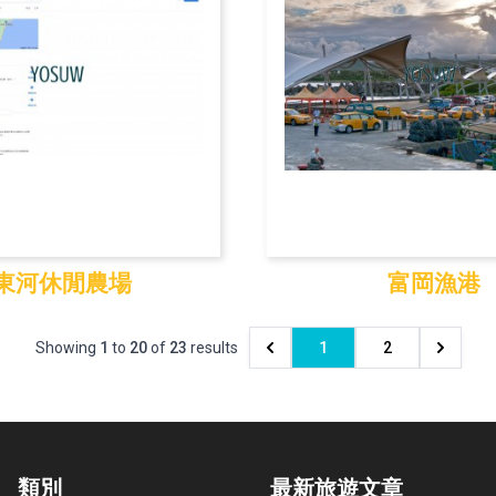
東河休閒農場
富岡漁港
河休閒農場
富岡漁港
Showing
1
to
20
of
23
results
1
2
類別
最新旅遊文章