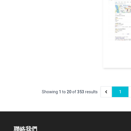
Showing
1
to
20
of
353
results
1
聯絡我們