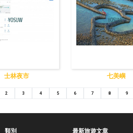
士林夜市
七美嶼
士林夜市
七美嶼
2
3
4
5
6
7
8
9
類別
最新旅遊文章