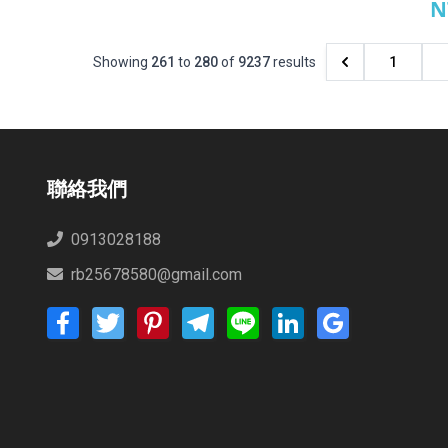
N
吉
Showing
261
to
280
of
9237
results
1
聯絡我們
0913028188
rb25678580@gmail.com
Facebook
Twitter
Pinterest
Telegram
Line
LinkedIn
Google
Bookmarks