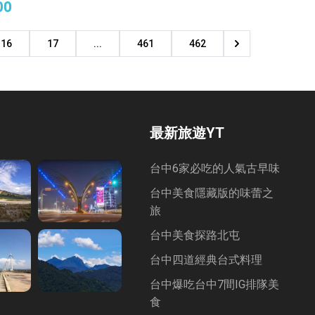
00
宿
16
17
...
461
462
最新旅遊YT
台中6家必吃的人氣古早味
台中美食隱藏版的味蕾之
旅
台中美食探路北屯
台中四道經典台式料理
台中爆吃台中7間IG排隊美
食