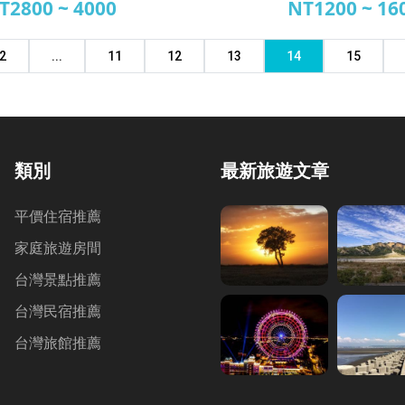
T2800 ~ 4000
NT1200 ~ 16
野渡假山莊
情人谷民
2
...
11
12
13
14
15
類別
最新旅遊文章
平價住宿推薦
家庭旅遊房間
台灣景點推薦
台灣民宿推薦
台灣旅館推薦