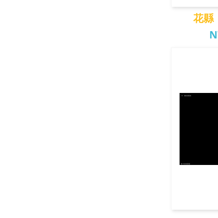
花縣
N
花縣．