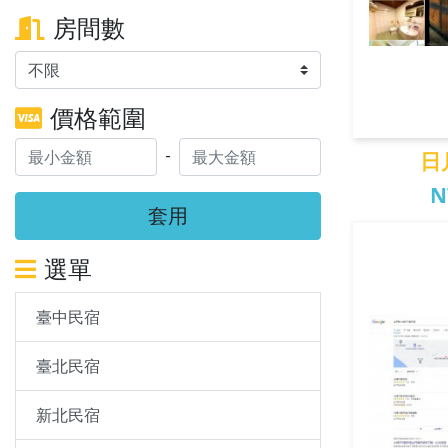
房間數
價格範圍
-
日
N
套用
日月
選單
臺中民宿
臺北民宿
新北民宿