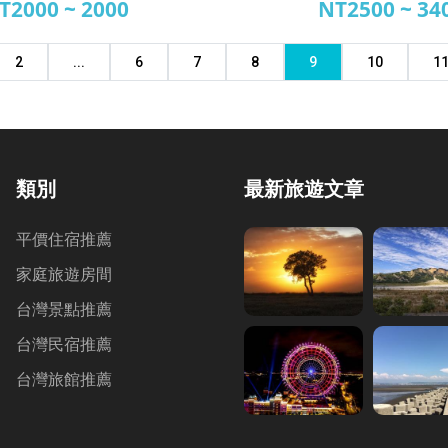
T2000 ~ 2000
NT2500 ~ 34
源山莊民宿
淨靜民宿
2
...
6
7
8
9
10
1
類別
最新旅遊文章
平價住宿推薦
家庭旅遊房間
台灣景點推薦
台灣民宿推薦
台灣旅館推薦