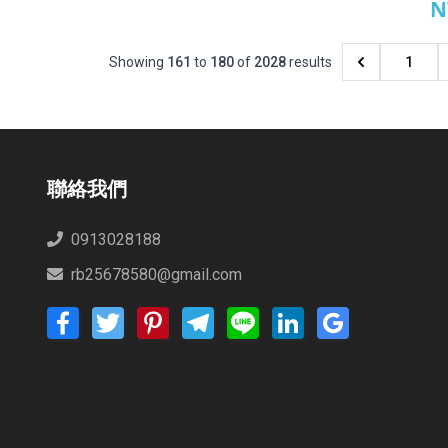
N
泰
Showing
161
to
180
of
2028
results
1
聯絡我們
0913028188
rb25678580@gmail.com
Facebook
Twitter
Pinterest
Telegram
Line
LinkedIn
Google
Bookmarks