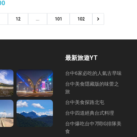
00
1
12
...
101
102
最新旅遊YT
台中6家必吃的人氣古早味
台中美食隱藏版的味蕾之
旅
台中美食探路北屯
台中四道經典台式料理
台中爆吃台中7間IG排隊美
食