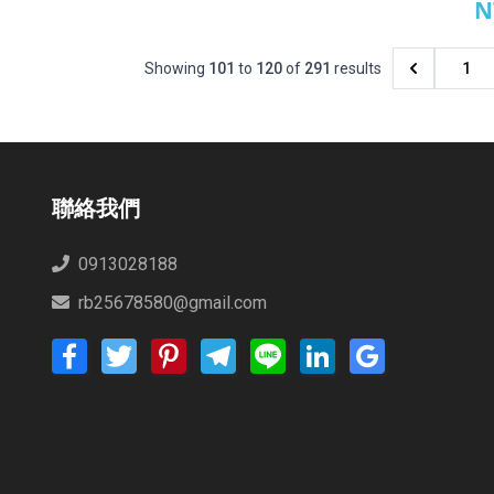
N
蘭
Showing
101
to
120
of
291
results
1
聯絡我們
0913028188
rb25678580@gmail.com
Facebook
Twitter
Pinterest
Telegram
Line
LinkedIn
Google
Bookmarks