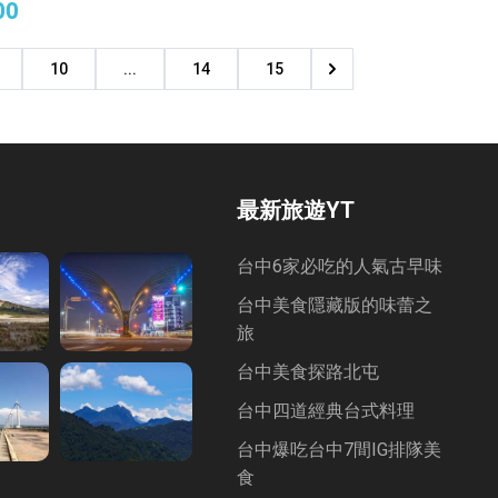
00
10
...
14
15
最新旅遊YT
台中6家必吃的人氣古早味
台中美食隱藏版的味蕾之
旅
台中美食探路北屯
台中四道經典台式料理
台中爆吃台中7間IG排隊美
食