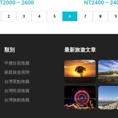
T2000 ~ 2600
NT2400 ~ 24
陽風情民宿
佳賀屋
2
3
4
5
6
7
8
9
類別
最新旅遊文章
平價住宿推薦
家庭旅遊房間
台灣景點推薦
台灣民宿推薦
台灣旅館推薦