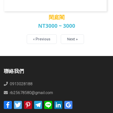
閑庭閣
NT3000 ~ 3000
閑庭閣
Next »
« Previous
聯絡我們
0913028188
rb25678580@gmail.com
Facebook
Twitter
Pinterest
Telegram
Line
LinkedIn
Google