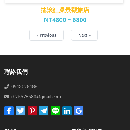
搖滾狂巢景觀旅店
NT4800 ~ 6800
搖滾狂巢景觀旅店
« Previous
Next »
聯絡我們
0913028188
rb25678580@gmail.com
Facebook
Twitter
Pinterest
Telegram
Line
LinkedIn
Google
Bookmarks