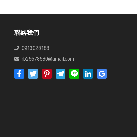
聯絡我們
0913028188
rb25678580@gmail.com
Facebook
Twitter
Pinterest
Telegram
Line
LinkedIn
Google
Bookmarks