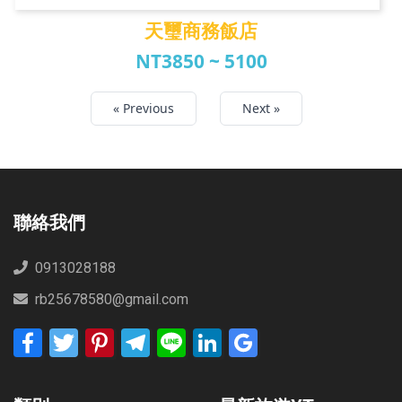
天璽商務飯店
NT3850 ~ 5100
天璽商務飯店
« Previous
Next »
聯絡我們
0913028188
rb25678580@gmail.com
Facebook
Twitter
Pinterest
Telegram
Line
LinkedIn
Google
Bookmarks