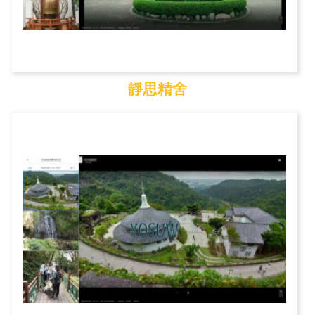
靜思精舍
靜思精舍