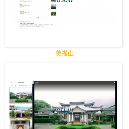
美崙山
美崙山