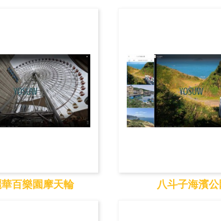
昌薩克斯風博物
石岡水壩
館...
麗華百樂園摩天輪
八斗子海濱公
華百樂園摩天輪
八斗子海濱