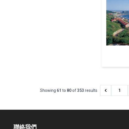
Showing
61
to
80
of
353
results
1
聯絡我們