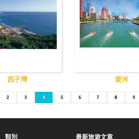
西子灣
愛河
西子灣
愛河
2
3
4
5
6
7
8
9
類別
最新旅遊文章