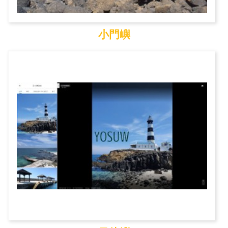
小門嶼
小門嶼