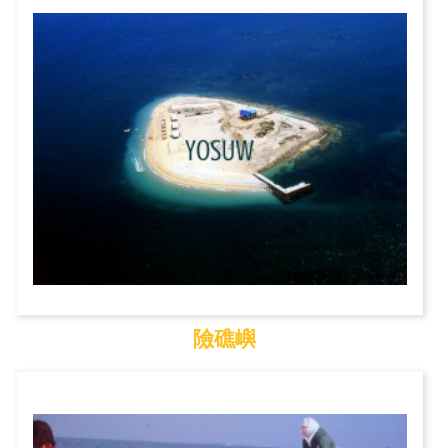
吉貝嶼
險礁嶼
險礁嶼